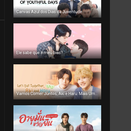
Canvas Azul dos Dias da Juventude
Ele sabe que é meu bias?
Vamos Comer Juntos, Aki e Haru: Mais Uma Porção!