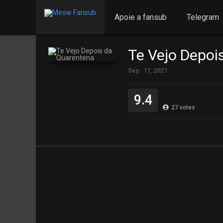
Apoie a fansub
Telegram
Te Vejo Depoi
Sep. 17, 2021
9.4
27
votes