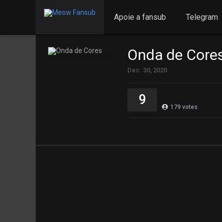
Apoie a fansub
Telegram
Onda de Core
Dec. 30, 2020
9
179
votes