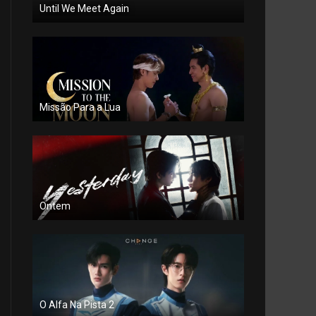
Until We Meet Again
Missão Para a Lua
Ontem
O Alfa Na Pista 2