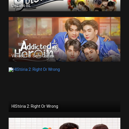
Destino BL
Viciado TH: Sem Cortes
HIStória 2: Right Or Wrong