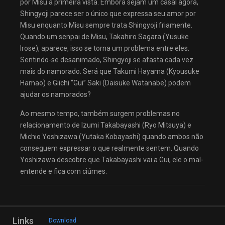
por Misu à primeira vista. Embora sejam um casal agora,
Shingyoji parece ser o único que expressa seu amor por
Misu enquanto Misu sempre trata Shingyoji friamente.
Quando um senpai de Misu, Takahiro Sagara (Yusuke
Irose), aparece, isso se torna um problema entre eles.
Sentindo-se desanimado, Shingyoji se afasta cada vez
mais do namorado. Será que Takumi Hayama (Kyousuke
Hamao) e Giichi “Gui” Saki (Daisuke Watanabe) podem
ajudar os namorados?
Ao mesmo tempo, também surgem problemas no
relacionamento de Izumi Takabayashi (Ryo Mitsuya) e
Michio Yoshizawa (Yutaka Kobayashi) quando ambos não
conseguem expressar o que realmente sentem. Quando
Yoshizawa descobre que Takabayashi vai a Gui, ele o mal-
entende e fica com ciúmes.
Links
Download