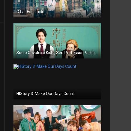
O Lar Escolhido
Sou o Cavaleiro Kishi, Seu Professor Particular
HIStory 3: Make Our Days Count