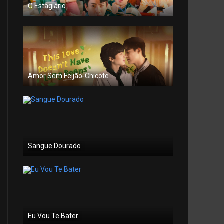
O Estagiário
Amor Sem Feijão-Chicote
Sangue Dourado
Eu Vou Te Bater