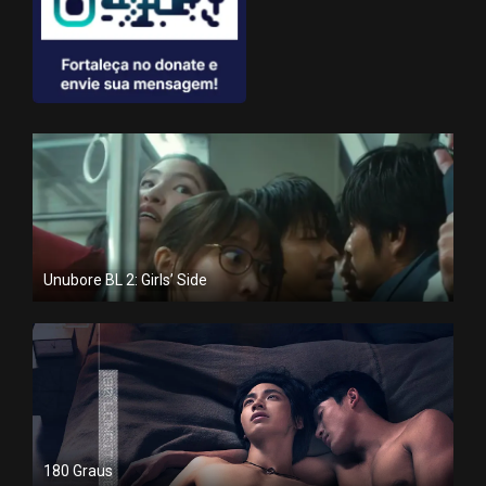
Unubore BL 2: Girls’ Side
180 Graus